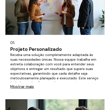
01.
Projeto Personalizado
Receba uma solução completamente adaptada às
suas necessidades únicas. Nossa equipe trabalha em
estreita colaboração com você para entender seus
objetivos e entregar um resultado que supere suas
expectativas, garantindo que cada detalhe seja
meticulosamente planejado e executado. Este serviço
é ideal para desafios complexos que exigem uma
Mostrar mais
abordagem única e inovadora.