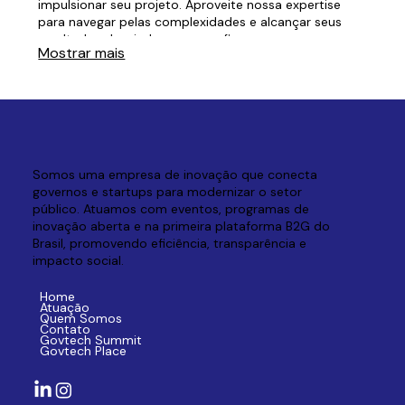
impulsionar seu projeto. Aproveite nossa expertise
para navegar pelas complexidades e alcançar seus
resultados desejados com confiança.
Mostrar mais
Somos uma empresa de inovação que conecta
governos e startups para modernizar o setor
público. Atuamos com eventos, programas de
inovação aberta e na primeira plataforma B2G do
Brasil, promovendo eficiência, transparência e
impacto social.
Home
Atuação
Quem Somos
Contato
Govtech Summit
Govtech Place